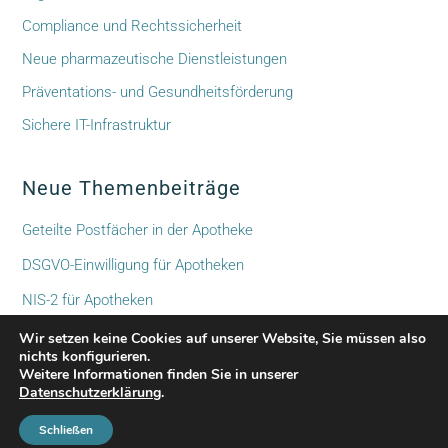
Compliance und Rechtssicherheit
Neue pharmazeutische Dienstleistungen
Präventations- und Gesundheitsförderung
Sichere IT-Infrastruktur
Neue Themenbeiträge
Geteilte Postfächer in der Apotheke
DSGVO-Einwilligung für Apotheken
NIS-2 für Apotheken
Datenschutz auf Apotheken-Websites
Wir setzen keine Cookies auf unserer Website, Sie müssen also
nichts konfigurieren.
Apotheke der Zukunft – sie wird aus Überzeugung gebaut.
Weitere Informationen finden Sie in unserer
Datenschutzerklärung
.
Schließen