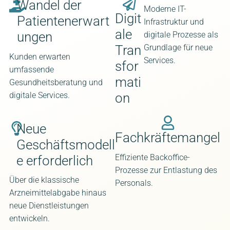
Wandel der
Moderne IT-
Digit
Patientenerwart
Infrastruktur und
ale
ungen
digitale Prozesse als
Tran
Grundlage für neue
Kunden erwarten
Services.
sfor
umfassende
mati
Gesundheitsberatung und
on
digitale Services.
Neue
Fachkräftemangel
Geschäftsmodell
Effiziente Backoffice-
e erforderlich
Prozesse zur Entlastung des
Über die klassische
Personals.
Arzneimittelabgabe hinaus
neue Dienstleistungen
entwickeln.